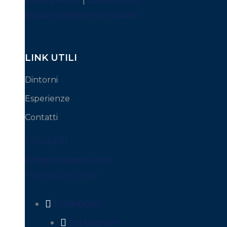
Privacy Policy
|
Cookie Policy
Aggiorna preferenze cookie
LINK UTILI
Dintorni
Esperienze
Contatti
Contatti
info@petraianca.com
+39 0932 19 12 160
Facebook
Instagram