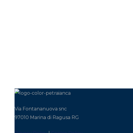
Nerea
2
2 Ospiti
1 Bagno
25 m
Via Fontananuova snc
97010 Marina di Ragusa RG