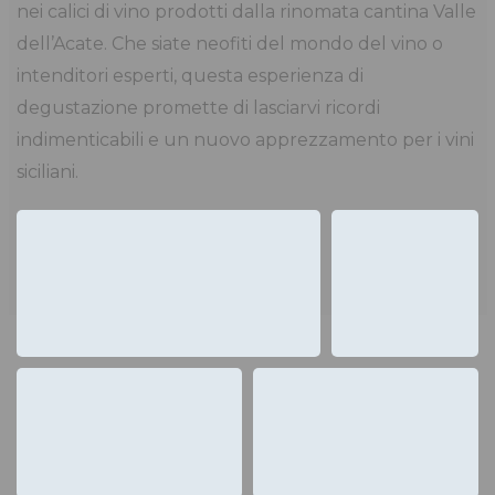
nei calici di vino prodotti dalla rinomata cantina Valle
dell’Acate. Che siate neofiti del mondo del vino o
intenditori esperti, questa esperienza di
degustazione promette di lasciarvi ricordi
indimenticabili e un nuovo apprezzamento per i vini
siciliani.