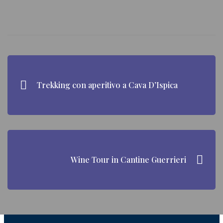
Navigazione
articoli
Trekking con aperitivo a Cava D’Ispica
Wine Tour in Cantine Guerrieri