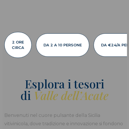
2 ORE
DA 2 A 10 PERSONE
DA €24/A PE
CIRCA
Esplora i tesori
di
Valle dell’Acate
Benvenuti nel cuore pulsante della Sicilia
vitivinicola, dove tradizione e innovazione si fondono