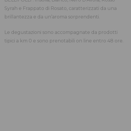
Syrah e Frappato di Rosato, caratterizzati da una
brillantezza e da un’aroma sorprendenti.
Le degustazioni sono accompagnate da prodotti
tipici a km 0 e sono prenotabili on line entro 48 ore.
Sicilia da bere
Degustazione di 3 vini, in abbinamento a olive,
ciappe di pomodoro secco e pane casereccio a
lievitazione naturale.
Durata:
1.5h
~ Gruppi da:
min. 2 persone